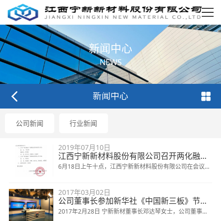
新闻中心
NEWS
新闻中心
公司新闻
行业新闻
2019年07月10日
江西宁新新材料股份有限公司召开两化融合贯标
6月18日上午十点，江西宁新新材料股份有限公司在会议室
召开了两化融合管理体系贯标的启动大会，出席会议的人员
2017年03月02日
有奉新县副县长熊敏剑、县工信局局长黄彩龙、高新管委会
公司董事长参加新华社《中国新三板》节目录制
主任张思敏、副局长许听如、县工信局股长张玉婷；江西宁
2017年2月28日 宁新新材董事长邓达琴女士，公司董事，