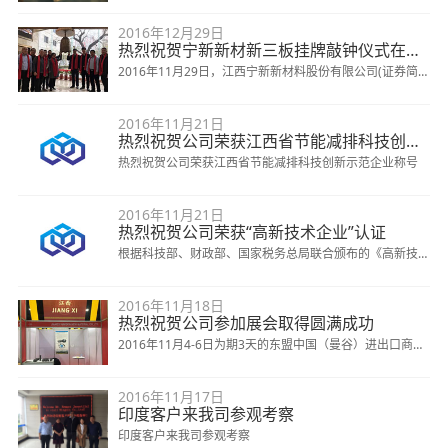
新新材料股份有限公司董事长邓达琴、总经理李海航、副总
著名投资人廖述斌先生，公司董事会秘书田家利 参加新华
经理田家利、李江标、财务总监邓聪秀、生产副总刘春根等
2016年12月29日
社《中国新三板》节目录制，结合新三板现状及公司发展，
热烈祝贺宁新新材新三板挂牌敲钟仪式在北京隆重举行
各部门相关负责人，及南昌思创企管策划有限公司董事长曹
共同展望中国新三板未来发展。
2016年11月29日，江西宁新新材料股份有限公司(证券简
鹏。
称：宁新新材，证券代码：839719)
2016年11月21日
热烈祝贺公司荣获江西省节能减排科技创新示范企业称号
热烈祝贺公司荣获江西省节能减排科技创新示范企业称号
2016年11月21日
热烈祝贺公司荣获“高新技术企业”认证
根据科技部、财政部、国家税务总局联合颁布的《高新技术
企业认定管理办法
2016年11月18日
热烈祝贺公司参加展会取得圆满成功
2016年11月4-6日为期3天的东盟中国（曼谷）进出口商品
博览会在泰国
2016年11月17日
印度客户来我司参观考察
印度客户来我司参观考察