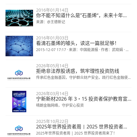
2016年01月14日
你不能不知道什么是”石墨烯“，未来十年即将颠覆现有”硅产业 ”
来源：@王德新记
2016年01月03日
看清石墨烯的噱头，读这一篇就足够！
2015-12-07 17:17 · 来源：中国能源报 · 作者：武晓娟 · 责
编：赵唯
2026年05月14日
拒绝非法荐股诱惑，筑牢理性投资防线
传承红色金融基因，守护群众财产安全。践行红色金融使
命，加强投资者保护，揭露非法陷阱，传递理性声音。当
2026年03月14日
前，非法荐股骗局形式隐蔽、套路翻新，严重损害投资者权
宁新新材2026 年 3・15 投资者保护教育宣传
晴朗金融网络，守护安心投资
2025年10月22日
2025年世界投资者周 | 2025 世界投资者周来了！
2025年世界投资者周 | 2025 世界投资者周来了！