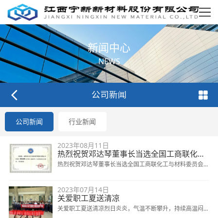
新闻中心
NEWS
公司新闻
公司新闻
行业新闻
2023年08月11日
热烈祝贺邓达琴董事长当选全国工商联化工与材料委员会首批委员！
热烈祝贺邓达琴董事长当选全国工商联化工与材料委员会首
批委员！2023年8月3日，全国工商联化工与材料委员会成
2023年07月14日
立会暨第58期“德胜门大讲堂”在全国工商联机关三层报告厅
关爱职工夏送清凉
举办，来自全国近百位新材料企业家参加会议。本次会议主
关爱职工夏送清凉烈日炎炎，气温不断攀升，持续高温闷热