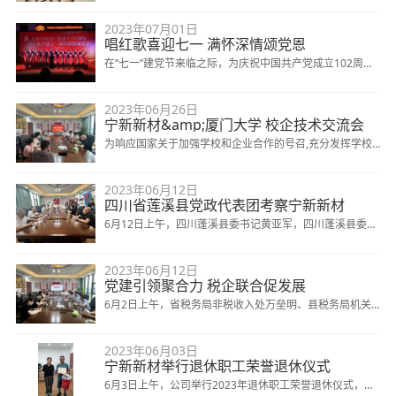
题为
的天气，给坚守在一线的职工带来了严峻“烤”验。为切实做
2023年07月01日
好防暑降温工作，保障安全生产，关心关爱职工，7月14
唱红歌喜迎七一 满怀深情颂党恩
日，奉新县总工会主席龚雨
在“七一”建党节来临之际，为庆祝中国共产党成立102周
年，歌颂中国共产党领导
2023年06月26日
宁新新材&amp;厦门大学 校企技术交流会
为响应国家关于加强学校和企业合作的号召,充分发挥学校
与企业双方优势,为社会、企业培养高素质、高技能的应用
2023年06月12日
型人才。6月26日，公司产学研合作单位厦门大学苏文湫教
四川省莲溪县党政代表团考察宁新新材
授带领研究人员吴相福、朱海敏亲临公司，面对
6月12日上午，四川蓬溪县委书记黄亚军，四川蓬溪县委常
委、县委办公室主任邓涛，四川蓬溪县人民政府副县长敬
2023年06月12日
平，四川蓬溪经济开发区党工委书记、管委会主任何均红，
党建引领聚合力 税企联合促发展
四川蓬溪县委办公室副主任谭丁菱，四川蓬溪县委绩效办主
6月2日上午，省税务局非税收入处万垒明、县税务局机关
任
支部二分局支部各领导莅临江西宁新新材料股份有限公司进
2023年06月03日
行调研指导工作，宁新新材董事长邓达琴、总经理李海航携
宁新新材举行退休职工荣誉退休仪式
宁新新材党支部党员们热情欢迎。
6月3日上午，公司举行2023年退休职工荣誉退休仪式，公